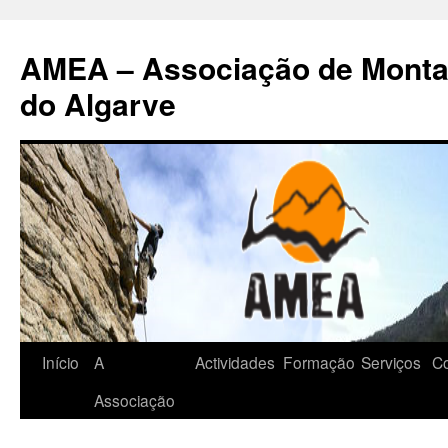
AMEA – Associação de Monta
do Algarve
Início
A
Actividades
Formação
Serviços
Co
Saltar
Associação
para
o