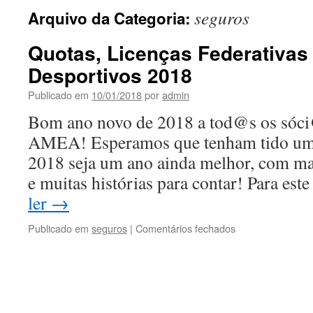
seguros
Arquivo da Categoria:
conteúdo
Quotas, Licenças Federativas
Desportivos 2018
Publicado em
10/01/2018
por
admin
Bom ano novo de 2018 a tod@s os sóc
AMEA! Esperamos que tenham tido um 
2018 seja um ano ainda melhor, com mai
e muitas histórias para contar! Para es
ler
→
Publicado em
seguros
|
Comentários fechados
em
Quotas,
Licenças
Federativas
e
Seguros
Desportivos