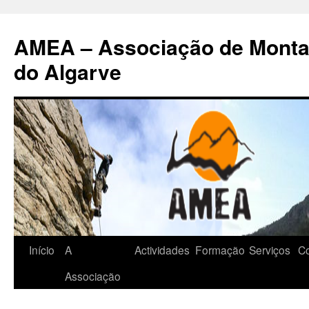
AMEA – Associação de Monta
do Algarve
Início
A
Actividades
Formação
Serviços
Co
Saltar
Associação
para
o