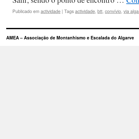
Publicado em
actividade
|
Tags
actividade
,
btt
,
convívio
,
via alg
AMEA – Associação de Montanhismo e Escalada do Algarve