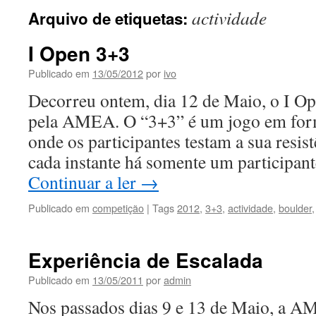
actividade
Arquivo de etiquetas:
conteúdo
I Open 3+3
Publicado em
13/05/2012
por
ivo
Decorreu ontem, dia 12 de Maio, o I O
pela AMEA. O “3+3” é um jogo em for
onde os participantes testam a sua resi
cada instante há somente um participan
Continuar a ler
→
Publicado em
competição
|
Tags
2012
,
3+3
,
actividade
,
boulder
Experiência de Escalada
Publicado em
13/05/2011
por
admin
Nos passados dias 9 e 13 de Maio, a A